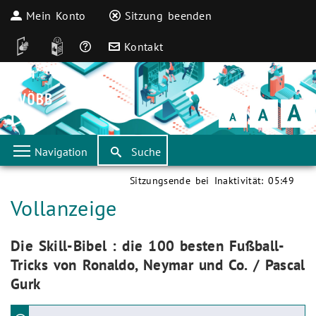
Mein Konto
Sitzung beenden
DGS
Leichte Sprache
Häufige Fragen
Kontakt
Schrift
klein
Schrift
normal
Schrift
groß
Navigation
Suche
Sitzungsende bei Inaktivität:
05:49
Aktuelle Seite:
Vollanzeige
Aktuelle Seite:
Die Skill-Bibel : die 100 besten Fußball-
Tricks von Ronaldo, Neymar und Co. / Pascal
Gurk