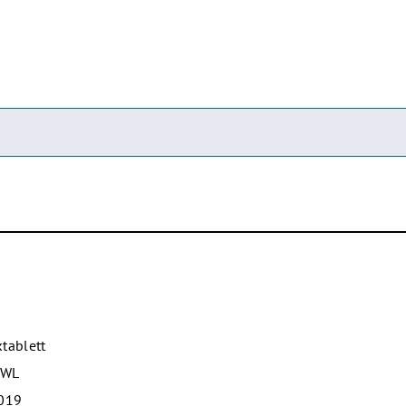
tablett
0WL
2019