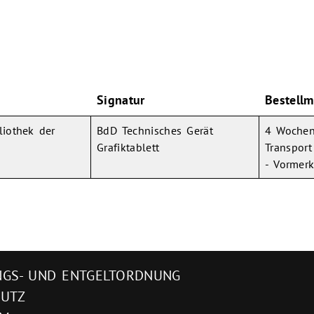
Signatur
Bestellm
liothek der
BdD Technisches Gerät
4 Wochen
Grafiktablett
Transport
- Vormer
GS- UND ENTGELTORDNUNG
HUTZ