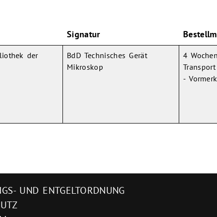
Signatur
Bestellm
liothek der
BdD Technisches Gerät
4 Wochen
Mikroskop
Transport
- Vormer
GS- UND ENTGELTORDNUNG
HUTZ