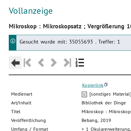
Aktuelle Seite:
Vollanzeige
Aktuelle Seite:
Mikroskop : Mikroskopsatz ; Vergrößerung 
Gesucht wurde mit: 35055693 . Treffer: 1
Kopierlink
Medienart
[sonstiges Material
Art/Inhalt
Bibliothek der Dinge
Titel
Mikroskop : Mikroskop
Veröffentlichung
Bebang, 2019
Umfang / Format
+ 1 Okularerweiterung,