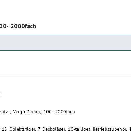
100- 2000fach
]
satz ; Vergrößerung 100- 2000fach
 15 Objektträger, 7 Deckgläser, 10-teiliges Betriebszubehör, 