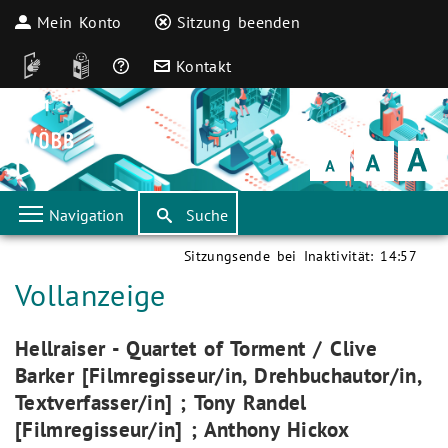
Mein Konto
Sitzung beenden
DGS
Leichte Sprache
Häufige Fragen
Kontakt
Schrift
klein
Schrift
normal
Schrift
groß
Navigation
Suche
Sitzungsende bei Inaktivität:
14:57
Aktuelle Seite:
Vollanzeige
Aktuelle Seite:
Hellraiser - Quartet of Torment / Clive
Barker [Filmregisseur/in, Drehbuchautor/in,
Textverfasser/in] ; Tony Randel
[Filmregisseur/in] ; Anthony Hickox