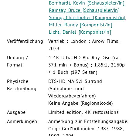
Bernhardt, Kevin [Schauspieler/in]
Ramsay, Bruce [Schauspieler/in]
Young, Christopher [Komponist/in]
Miller, Randy [Komponist/in]
Licht, Daniel [Komponist/in]
Veröffentlichung
Vertrieb : London : Arrow Films,
2023
Umfang /
4 4K Ultra HD Blu-Ray-Disc (ca.
Format
371 min + Bonus) ; 1.85:1, 2160p
+ 1 Buch (197 Seiten)
Physische
DTS-HD MA 5.1 Surrond
Beschreibung
(Aufnahme- und
Wiedergabeverfahren)
Keine Angabe (Regionalcode)
Ausgabe
Limited edition, 4K restorations
Anmerkungen
Anmerkung zur Entstehungsangabe:
Orig.: Großbritannien, 1987, 1988,
1992, 1996