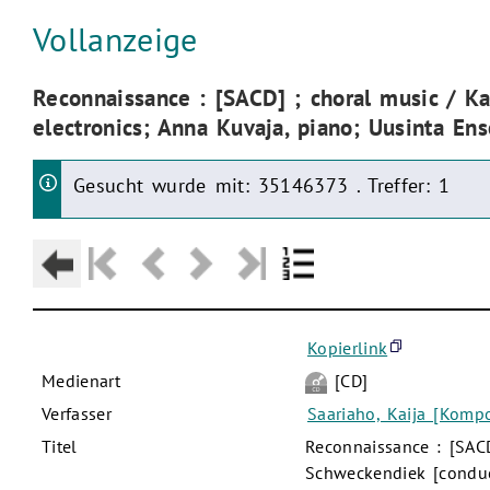
Aktuelle Seite:
Vollanzeige
Aktuelle Seite:
Reconnaissance : [SACD] ; choral music / Ka
electronics; Anna Kuvaja, piano; Uusinta En
Gesucht wurde mit: 35146373 . Treffer: 1
Kopierlink
Medienart
[CD]
Verfasser
Saariaho, Kaija [Kompo
Titel
Reconnaissance : [SACD
Schweckendiek [conduct