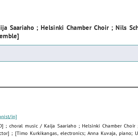
ija Saariaho ; Helsinki Chamber Choir ; Nils S
semble]
nist/in]
] ; choral music / Kaija Saariaho ; Helsinki Chamber Choir 
or] ; [Timo Kurkikangas, electronics; Anna Kuvaja, piano; U