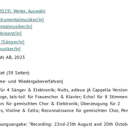
2023). Werke. Auswahl
strumentalmusiker/in]
ntalmusiker/in]
irigent/in]
 [Sänger/in]
usiker/in]
rds AB, 2023
et (39 Seiten)
me- und Wiedergabeverfahren)
 für 4 Sänger & Elektronik; Nuits, adieux (A Cappella Version
oge, tais-toi! für Frauenchor & Klavier; Echo! für 8 Stimme
hrs für gemischten Chor & Elektronik; Überzeugung für 2
s, Violine & Cello; Reconnaissance für gemischten Chor, Pe
hungsangabe: "Recording: 22nd-25th August and 20th Octob