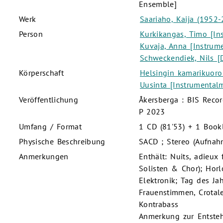
Ensemble]
Werk
Saariaho, Kaija (1952-
Person
Kurkikangas, Timo [In
Kuvaja, Anna [Instrume
Schweckendiek, Nils [D
Körperschaft
Helsingin kamarikuoro
Uusinta [Instrumentalm
Veröffentlichung
Åkersberga : BIS Reco
P 2023
Umfang / Format
1 CD (81'53) + 1 Bookl
Physische Beschreibung
SACD ; Stereo (Aufnah
Anmerkungen
Enthält: Nuits, adieux
Solisten & Chor); Horl
Elektronik; Tag des Ja
Frauenstimmen, Crotale
Kontrabass
Anmerkung zur Entste