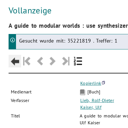
Aktuelle Seite:
Vollanzeige
Aktuelle Seite:
A guide to modular worlds : use synthesizers
Gesucht wurde mit: 35221819 . Treffer: 1
Kopierlink
Medienart
[Buch]
Verfasser
Lieb, Rolf-Dieter
Kaiser, Ulf
Titel
A guide to modular wor
Ulf Kaiser