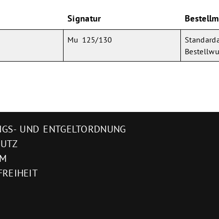
Signatur
Bestellm
Mu 125/130
Standarda
Bestellw
GS- UND ENTGELTORDNUNG
HUTZ
UM
FREIHEIT