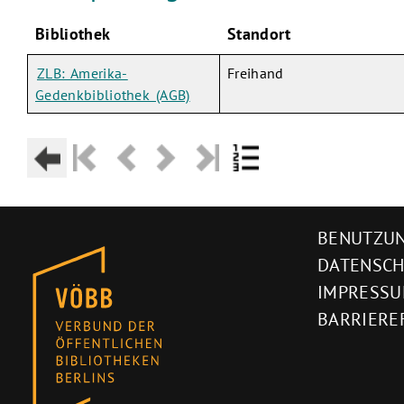
Bibliothek
Standort
ZLB: Amerika-
Freihand
Gedenkbibliothek (AGB)
BENUTZUN
DATENSC
IMPRESS
BARRIERE