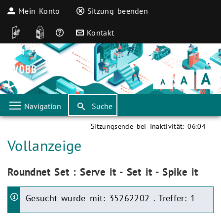
Mein Konto
Sitzung beenden
DGS
Leichte Sprache
Häufige Fragen
Kontakt
Schrift
klein
Schrift
normal
Schrift
groß
Navigation
Suche
Sitzungsende bei Inaktivität:
06:04
Aktuelle Seite:
Vollanzeige
Aktuelle Seite:
Roundnet Set : Serve it - Set it - Spike it
Gesucht wurde mit: 35262202 . Treffer: 1