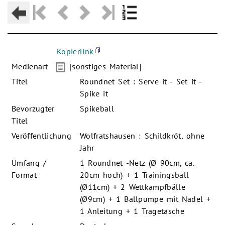
Kopierlink
Medienart
[sonstiges Material]
Titel
Roundnet Set : Serve it - Set it -
Spike it
Bevorzugter
Spikeball
Titel
Veröffentlichung
Wolfratshausen : Schildkröt, ohne
Jahr
Umfang /
1 Roundnet -Netz (Ø 90cm, ca.
Format
20cm hoch) + 1 Trainingsball
(Ø11cm) + 2 Wettkampfbälle
(Ø9cm) + 1 Ballpumpe mit Nadel +
1 Anleitung + 1 Tragetasche