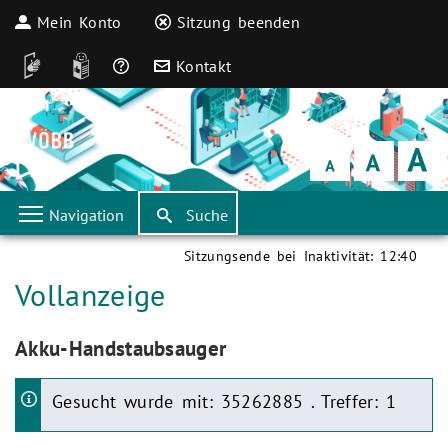
Mein Konto
Sitzung beenden
DGS
Leichte Sprache
Häufige Fragen
Kontakt
Schrift
klein
Schrift
normal
Schrift
groß
Navigation
Suche
Sitzungsende bei Inaktivität:
12:40
Aktuelle Seite:
Vollanzeige
Aktuelle Seite:
Akku-Handstaubsauger
Gesucht wurde mit: 35262885 . Treffer: 1