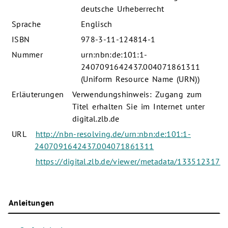
deutsche Urheberrecht
Sprache
Englisch
ISBN
978-3-11-124814-1
Nummer
urn:nbn:de:101:1-
2407091642437.004071861311
(Uniform Resource Name (URN))
Erläuterungen
Verwendungshinweis: Zugang zum
Titel erhalten Sie im Internet unter
digital.zlb.de
URL
http://nbn-resolving.de/urn:nbn:de:101:1-
2407091642437.004071861311
https://digital.zlb.de/viewer/metadata/1335123172/
Anleitungen