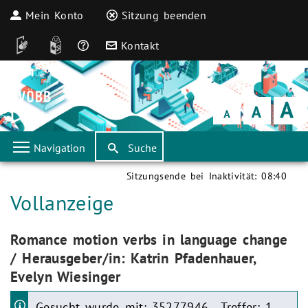
Mein Konto
Sitzung beenden
DGS
Leichte Sprache
Häufige Fragen
Kontakt
Schrift
klein
Schrift
normal
Schrift
groß
Navigation
Suche
Sitzungsende bei Inaktivität:
08:40
Aktuelle Seite:
Vollanzeige
Aktuelle Seite:
Romance motion verbs in language change
/ Herausgeber/in: Katrin Pfadenhauer,
Evelyn Wiesinger
Gesucht wurde mit: 35277946 . Treffer: 1