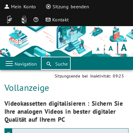
Mein Konto
Sitzung beenden
DGS
Leichte Sprache
Häufige Fragen
Kontakt
Schrift
klein
Schrift
normal
Schrift
groß
Navigation
Suche
Sitzungsende bei Inaktivität:
09:23
Aktuelle Seite:
Vollanzeige
Aktuelle Seite:
Videokassetten digitalisieren : Sichern Sie
Ihre analogen Videos in bester digitaler
Qualität auf Ihrem PC