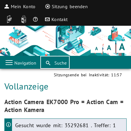
Mein Konto
Sitzung beenden
DGS
Leichte Sprache
Häufige Fragen
Kontakt
Schrift
klein
Schrift
normal
Schrift
groß
Navigation
Suche
Sitzungsende bei Inaktivität:
11:57
Aktuelle Seite:
Vollanzeige
Aktuelle Seite:
Action Camera EK7000 Pro = Action Cam =
Action Kamera
Gesucht wurde mit: 35292681 . Treffer: 1