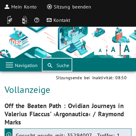
Mein Konto
Sitzung beenden
DGS
Leichte Sprache
Häufige Fragen
Kontakt
Schrift
klein
Schrift
normal
Schrift
groß
Navigation
Suche
Sitzungsende bei Inaktivität:
08:50
Aktuelle Seite:
Vollanzeige
Aktuelle Seite:
Off the Beaten Path : Ovidian Journeys in
Valerius Flaccus’ ›Argonautica‹ / Raymond
Marks
Gesucht wurde mit: 35294007 . Treffer: 1