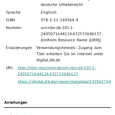
deutsche Urheberrecht
Sprache
Englisch
ISBN
978-3-11-140364-9
Nummer
urn:nbn:de:101:1-
2405071644124.432553686157
(Uniform Resource Name (URN))
Erläuterungen
Verwendungshinweis: Zugang zum
Titel erhalten Sie im Internet unter
digital.zlb.de
URL
http://nbn-resolving.de/urn:nbn:de:101:1-
2405071644124.432553686157
https://digital.zlb.de/viewer/metadata/1328627640/
Anleitungen