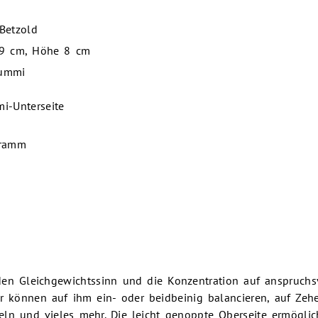
 Betzold
39 cm, Höhe 8 cm
Gummi
-Unterseite
gramm
 den Gleichgewichtssinn und die Konzentration auf anspruchs
r können auf ihm ein- oder beidbeinig balancieren, auf Zeh
seln und vieles mehr. Die leicht genoppte Oberseite ermöglic