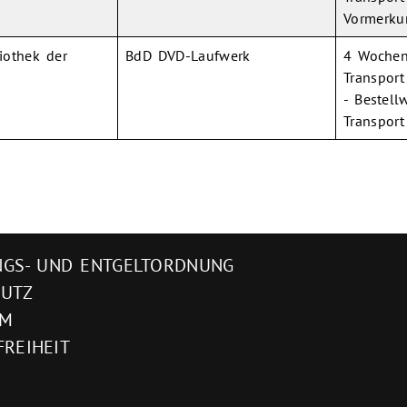
Vormerku
iothek der
BdD DVD-Laufwerk
4 Wochen
Transport
- Bestel
Transport
GS- UND ENTGELTORDNUNG
HUTZ
UM
FREIHEIT