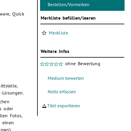
ware, Quick
Merkliste befüllen/leeren
Merkliste
Weitere Infos
ohne Bewertung
tstelle,
-Lösungen.
schen
Titel exportieren
s oder
llen Fotos,
e einen
dows).