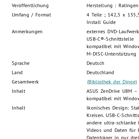
Veröffentlichung
Herstellung : Ratingen
Umfang / Format
4 Teile ; 142,5 x 135,
Install Guide
Anmerkungen
externes DVD-Laufwerk
USB-C®-Schnittstelle
kompatibel mit Wind
M-DISC-Unterstützung
Sprache
Deutsch
Land
Deutschland
Gesamtwerk
(Bibliothek der Dinge)
Inhalt
ASUS ZenDrive U8M – u
kompatibel mit Windo
Inhalt
Ikonisches Design: Sta
Kreisen. USB-C-Schnitt
andere ultra-schlanke 
Videos und Daten für b
Datenträger in nur drei