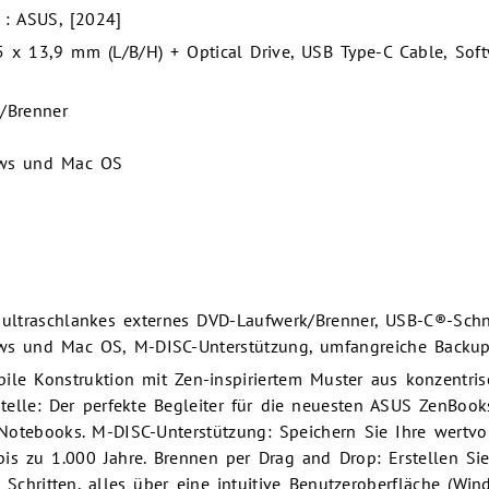
 : ASUS, [2024]
5 x 13,9 mm (L/B/H) + Optical Drive, USB Type-C Cable, Soft
/Brenner
ows und Mac OS
ltraschlankes externes DVD-Laufwerk/Brenner, USB-C®-Schnit
ws und Mac OS, M-DISC-Unterstützung, umfangreiche Backup
bile Konstruktion mit Zen-inspiriertem Muster aus konzentri
stelle: Der perfekte Begleiter für die neuesten ASUS ZenBook
Notebooks. M-DISC-Unterstützung: Speichern Sie Ihre wertvo
is zu 1.000 Jahre. Brennen per Drag and Drop: Erstellen Si
 Schritten, alles über eine intuitive Benutzeroberfläche (Win