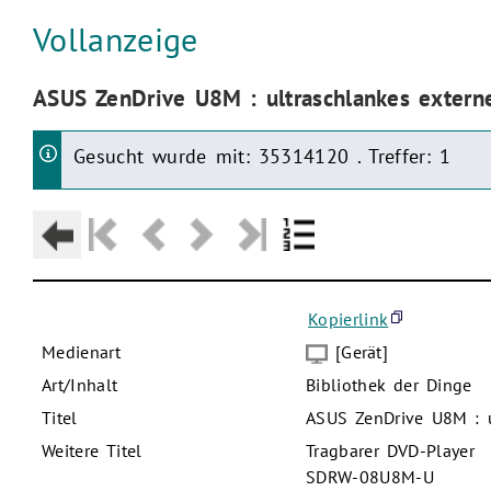
Aktuelle Seite:
Vollanzeige
Aktuelle Seite:
ASUS ZenDrive U8M : ultraschlankes exter
Gesucht wurde mit: 35314120 . Treffer: 1
Kopierlink
Medienart
[Gerät]
Art/Inhalt
Bibliothek der Dinge
Titel
ASUS ZenDrive U8M : u
Weitere Titel
Tragbarer DVD-Player
SDRW-08U8M-U