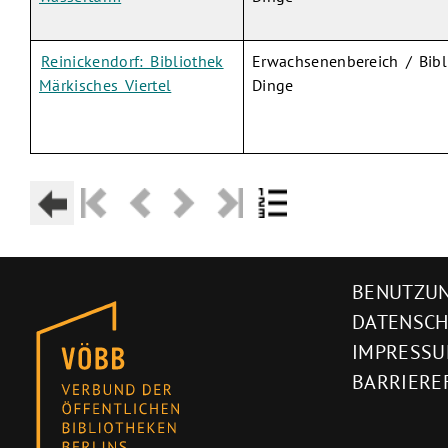
Reinickendorf: Bibliothek
Erwachsenenbereich / Bibl
Märkisches Viertel
Dinge
BENUTZUN
DATENSC
IMPRESS
BARRIERE