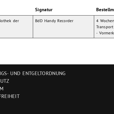
Signatur
Bestellm
iothek der
BdD Handy Recorder
4 Wochen
Transport
- Vormer
GS- UND ENTGELTORDNUNG
HUTZ
UM
FREIHEIT