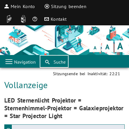
Mein Konto
Sitzung beenden
DGS
Leichte Sprache
Häufige Fragen
Kontakt
Schrift
klein
Schrift
normal
Schrift
groß
Navigation
Suche
Sitzungsende bei Inaktivität:
22:21
Aktuelle Seite:
Vollanzeige
Aktuelle Seite:
LED Sternenlicht Projektor =
Sternenhimmel-Projektor = Galaxieprojektor
= Star Projector Light