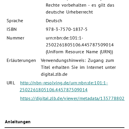
Rechte vorbehalten - es gilt das
deutsche Urheberrecht
Sprache
Deutsch
ISBN
978-3-7570-1837-5
Nummer
urn:nbn:de:101:1-
2502261805106.445787509014
(Uniform Resource Name (URN))
Erläuterungen
Verwendungshinweis: Zugang zum
Titel erhalten Sie im Internet unter
digital.zlb.de
URL
http://nbn-resolving.de/urn:nbn:de:101:1-
2502261805106.445787509014
https://digital.zlb.de/viewer/metadata/1357788029/
Anleitungen