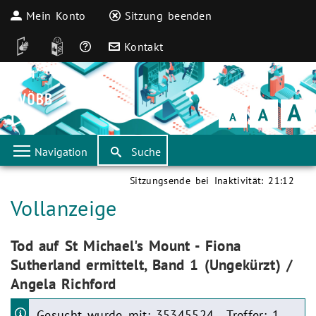
Mein Konto
Sitzung beenden
DGS
Leichte Sprache
Häufige Fragen
Kontakt
Schrift
klein
Schrift
normal
Schrift
groß
Navigation
Suche
Sitzungsende bei Inaktivität:
21:12
Aktuelle Seite:
Vollanzeige
Aktuelle Seite:
Tod auf St Michael's Mount - Fiona
Sutherland ermittelt, Band 1 (Ungekürzt) /
Angela Richford
Gesucht wurde mit: 35345524 . Treffer: 1