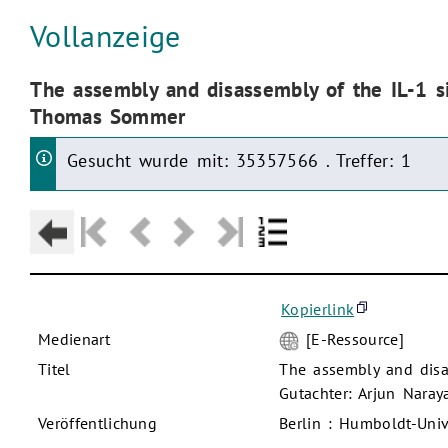
Aktuelle Seite:
Vollanzeige
Aktuelle Seite:
The assembly and disassembly of the IL-1 
Thomas Sommer
Gesucht wurde mit: 35357566 . Treffer: 1
Kopierlink
Medienart
[E-Ressource]
Titel
The assembly and dis
Gutachter: Arjun Nar
Veröffentlichung
Berlin : Humboldt-Unive