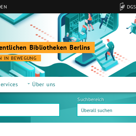
DEN
DG
entlichen Bibliotheken Berlins
N IN BEWEGUNG
ervices
Über uns
Suchbereich