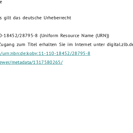
e
s gilt das deutsche Urheberrecht
10-18452/28795-8 (Uniform Resource Name (URN))
gang zum Titel erhalten Sie im Internet unter digital.zlb.d
de/urn:nbn:de:kobv:11-110-18452/28795-8
/viewer/metadata/1317580265/