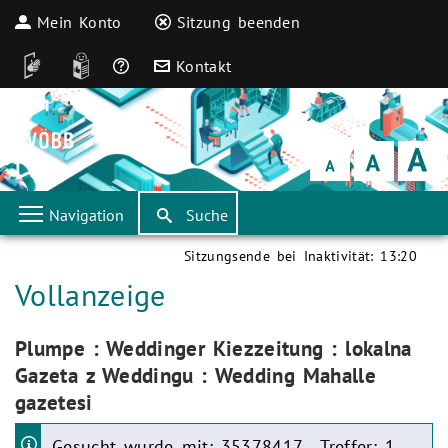
Mein Konto
Sitzung beenden
DGS
Leichte Sprache
Häufige Fragen
Kontakt
Schrift
klein
Schrift
normal
Schrift
groß
Navigation
Suche
Sitzungsende bei Inaktivität:
13:20
Aktuelle Seite:
Vollanzeige
Aktuelle Seite:
Plumpe : Weddinger Kiezzeitung : lokalna
Gazeta z Weddingu : Wedding Mahalle
gazetesi
Gesucht wurde mit: 35378417 . Treffer: 1