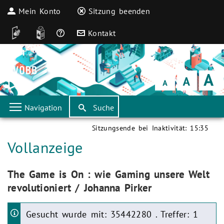
Mein Konto
Sitzung beenden
DGS
Leichte Sprache
Häufige Fragen
Kontakt
Schrift
klein
Schrift
normal
Schrift
groß
Navigation
Suche
Sitzungsende bei Inaktivität:
15:35
Aktuelle Seite:
Vollanzeige
Aktuelle Seite:
The Game is On : wie Gaming unsere Welt
revolutioniert / Johanna Pirker
Gesucht wurde mit: 35442280 . Treffer: 1