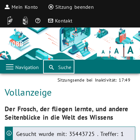
Mein Konto
Sitzung beenden
DGS
Leichte Sprache
Häufige Fragen
Kontakt
Schrift
klein
Schrift
normal
Schrift
groß
Navigation
Suche
Sitzungsende bei Inaktivität:
17:49
Aktuelle Seite:
Vollanzeige
Aktuelle Seite:
Der Frosch, der fliegen lernte, und andere
Seitenblicke in die Welt des Wissens
Gesucht wurde mit: 35443725 . Treffer: 1