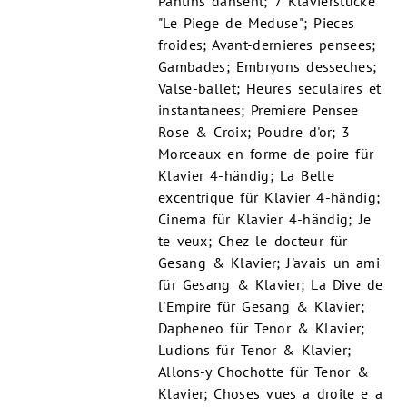
Pantins dansent; 7 Klavierstücke
"Le Piege de Meduse"; Pieces
froides; Avant-dernieres pensees;
Gambades; Embryons desseches;
Valse-ballet; Heures seculaires et
instantanees; Premiere Pensee
Rose & Croix; Poudre d'or; 3
Morceaux en forme de poire für
Klavier 4-händig; La Belle
excentrique für Klavier 4-händig;
Cinema für Klavier 4-händig; Je
te veux; Chez le docteur für
Gesang & Klavier; J'avais un ami
für Gesang & Klavier; La Dive de
l'Empire für Gesang & Klavier;
Dapheneo für Tenor & Klavier;
Ludions für Tenor & Klavier;
Allons-y Chochotte für Tenor &
Klavier; Choses vues a droite e a