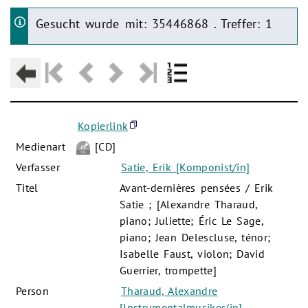
Gesucht wurde mit: 35446868 . Treffer: 1
Kopierlink
Medienart
[CD]
Verfasser
Satie, Erik [Komponist/in]
Titel
Avant-dernières pensées / Erik
Satie ; [Alexandre Tharaud,
piano; Juliette; Éric Le Sage,
piano; Jean Delescluse, ténor;
Isabelle Faust, violon; David
Guerrier, trompette]
Person
Tharaud, Alexandre
[Instrumentalmusiker/in]