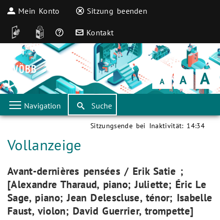
Mein Konto
Sitzung beenden
DGS
Leichte Sprache
Häufige Fragen
Kontakt
Schrift
klein
Schrift
normal
Schrift
groß
Navigation
Suche
Sitzungsende bei Inaktivität:
14:34
Aktuelle Seite:
Vollanzeige
Aktuelle Seite:
Avant-dernières pensées / Erik Satie ;
[Alexandre Tharaud, piano; Juliette; Éric Le
Sage, piano; Jean Delescluse, ténor; Isabelle
Faust, violon; David Guerrier, trompette]