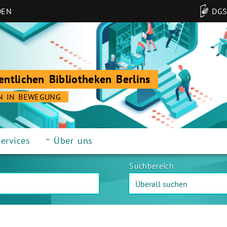
DEN
DG
entlichen Bibliotheken Berlins
N IN BEWEGUNG
ervices
Über uns
Suchbereich