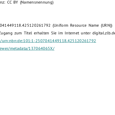
enz: CC BY (Namensnennung)
7041449118.425120261792 (Uniform Resource Name (URN))
gang zum Titel erhalten Sie im Internet unter digital.zlb.d
.de/urn:nbn:de:101:1-2507041449118.425120261792
/viewer/metadata/137064065X/