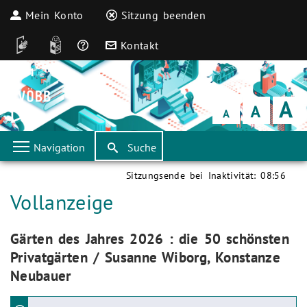
Mein Konto
Sitzung beenden
DGS
Leichte Sprache
Häufige Fragen
Kontakt
Schrift
klein
Schrift
normal
Schrift
groß
Navigation
Suche
Sitzungsende bei Inaktivität:
08:56
Aktuelle Seite:
Vollanzeige
Aktuelle Seite:
Gärten des Jahres 2026 : die 50 schönsten
Privatgärten / Susanne Wiborg, Konstanze
Neubauer