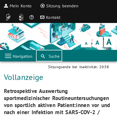
Mein Konto
Sitzung beenden
DGS
Leichte Sprache
Häufige Fragen
Kontakt
Schrift
klein
Schrift
normal
Schrift
groß
Navigation
Suche
Sitzungsende bei Inaktivität:
20:38
Aktuelle Seite:
Vollanzeige
Aktuelle Seite:
Retrospektive Auswertung
sportmedizinischer Routineuntersuchungen
von sportlich aktiven Patient:innen vor und
nach einer Infektion mit SARS-COV-2 /