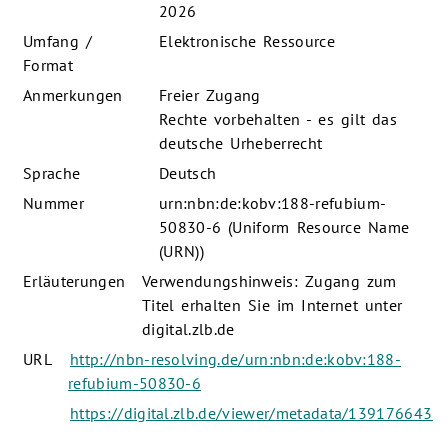
2026
Umfang /
Elektronische Ressource
Format
Anmerkungen
Freier Zugang
Rechte vorbehalten - es gilt das
deutsche Urheberrecht
Sprache
Deutsch
Nummer
urn:nbn:de:kobv:188-refubium-
50830-6 (Uniform Resource Name
(URN))
Erläuterungen
Verwendungshinweis: Zugang zum
Titel erhalten Sie im Internet unter
digital.zlb.de
URL
http://nbn-resolving.de/urn:nbn:de:kobv:188-
refubium-50830-6
https://digital.zlb.de/viewer/metadata/1391766431/