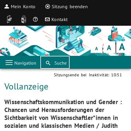
Mein Konto
Sitzung beenden
DGS
Leichte Sprache
Häufige Fragen
Kontakt
Schrift
klein
Schrift
normal
Schrift
groß
Navigation
Suche
Sitzungsende bei Inaktivität:
10:51
Aktuelle Seite:
Vollanzeige
Aktuelle Seite:
Wissenschaftskommunikation und Gender :
Chancen und Herausforderungen der
Sichtbarkeit von Wissenschaftler*innen in
sozialen und klassischen Medien / Judith